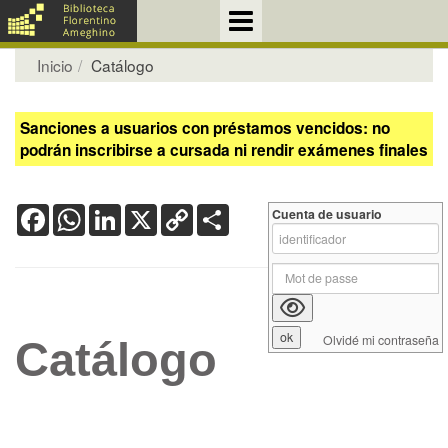
Inicio
Catálogo
Sanciones a usuarios con préstamos vencidos: no
podrán inscribirse a cursada ni rendir exámenes finales
Facebook
WhatsApp
LinkedIn
X
Copy
Share
Cuenta de usuario
Link
Olvidé mi contraseña
Catálogo