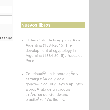
Nuevos libros
traseña
El desarrollo de la egiptologÃ­a en
Argentina (1884-2015) The
development of egyptology in
Argentina (1884-2015) / Fuscaldo,
Perla
ContribuciÃ³n a la petrologÃ­a y
estratigrafÃ­a del glacial
gondwÃ¡nico uruguayo y apuntes
a propÃ³sito de un croquis
sinÃ³ptico del Gondwana
brasileÃ±o / Walther, K.