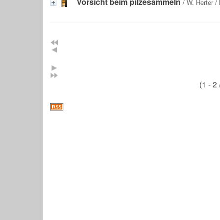
Vorsicht beim pilzesammeln
/
W. Herter
/ 
(1 - 2 