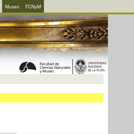
Museo
FCNyM