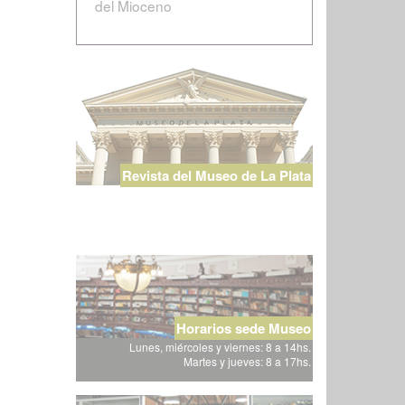
del Mioceno
Revista del Museo de La Plata
Horarios sede Museo
Lunes, miércoles y viernes: 8 a 14hs.
Martes y jueves: 8 a 17hs.