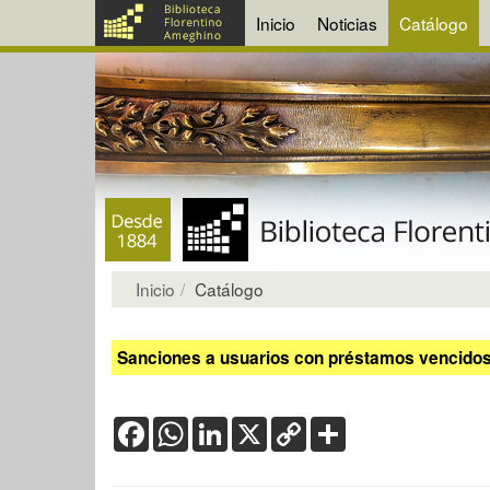
Inicio
Noticias
Catálogo
Inicio
Catálogo
Sanciones a usuarios con préstamos vencidos:
Facebook
WhatsApp
LinkedIn
X
Copy
Share
Link