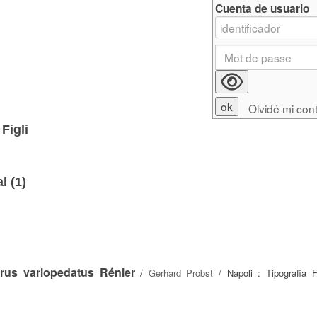
Cuenta de usuario
Olvidé mi con
Figli
l (
1
)
rus variopedatus Rénier
/
Gerhard Probst
/ Napoli : Tipografia 