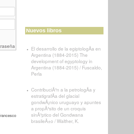
Nuevos libros
traseña
El desarrollo de la egiptologÃ­a en
Argentina (1884-2015) The
development of egyptology in
Argentina (1884-2015) / Fuscaldo,
Perla
ContribuciÃ³n a la petrologÃ­a y
estratigrafÃ­a del glacial
gondwÃ¡nico uruguayo y apuntes
a propÃ³sito de un croquis
sinÃ³ptico del Gondwana
Francesco
brasileÃ±o / Walther, K.