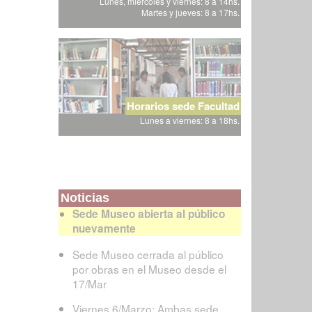
Lunes, miércoles y viernes: 8 a 14hs.
Martes y jueves: 8 a 17hs.
Horarios sede Facultad
Lunes a viernes: 8 a 18hs.
Noticias
Sede Museo abierta al público
nuevamente
Sede Museo cerrada al público
por obras en el Museo desde el
17/Mar
Viernes 6/Marzo: Ambas sede