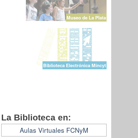
Museo de La Plata
Biblioteca Electrónica Mincyt
La Biblioteca en:
Aulas Virtuales FCNyM