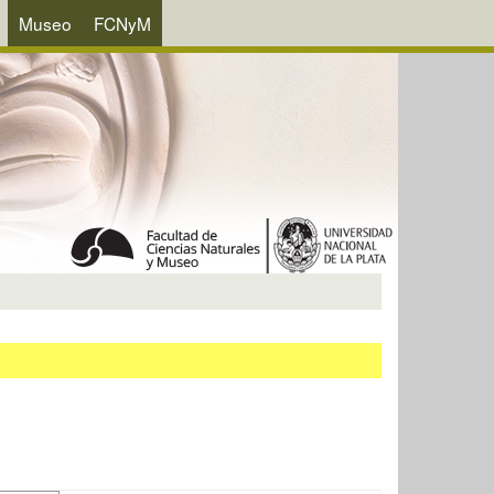
Museo
FCNyM