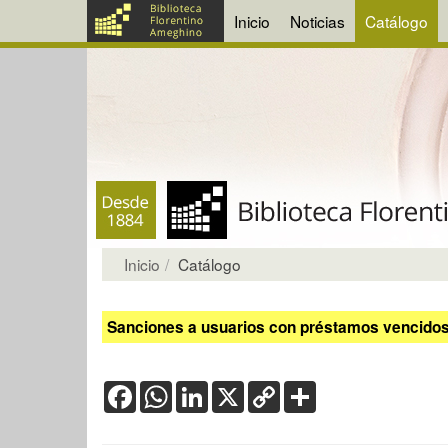
Inicio
Noticias
Catálogo
Inicio
Catálogo
Sanciones a usuarios con préstamos vencidos:
Facebook
WhatsApp
LinkedIn
X
Copy
Share
Link