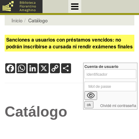
Inicio
Catálogo
Sanciones a usuarios con préstamos vencidos: no
podrán inscribirse a cursada ni rendir exámenes finales
Facebook
WhatsApp
LinkedIn
X
Copy
Share
Cuenta de usuario
Link
Olvidé mi contraseña
Catálogo