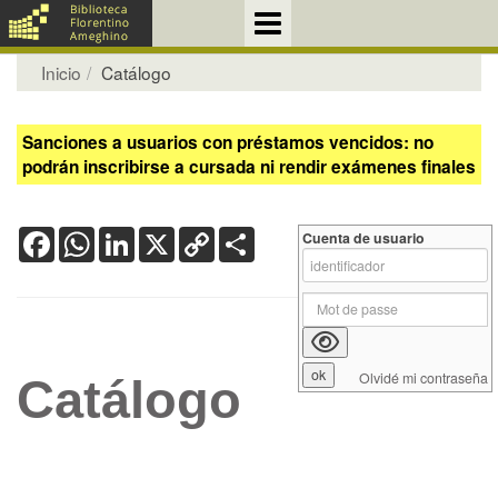
Inicio
Catálogo
Sanciones a usuarios con préstamos vencidos: no
podrán inscribirse a cursada ni rendir exámenes finales
Facebook
WhatsApp
LinkedIn
X
Copy
Share
Cuenta de usuario
Link
Olvidé mi contraseña
Catálogo