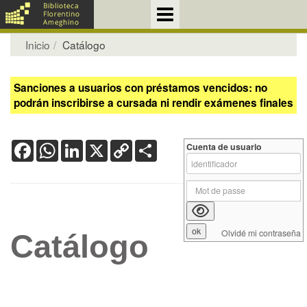
Inicio
Catálogo
Sanciones a usuarios con préstamos vencidos: no
podrán inscribirse a cursada ni rendir exámenes finales
Facebook
WhatsApp
LinkedIn
X
Copy
Share
Cuenta de usuario
Link
Olvidé mi contraseña
Catálogo