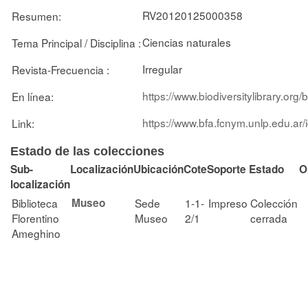
RV20120125000358
Resumen:
Ciencias naturales
Tema Principal / Disciplina :
Irregular
Revista-Frecuencia :
https://www.biodiversitylibrary.or
En línea:
https://www.bfa.fcnym.unlp.edu.ar
Link:
Estado de las colecciones
Sub-
Localización
Ubicación
Cote
Soporte
Estado
O
localización
Biblioteca
Museo
Sede
1-1-
Impreso
Colección
Florentino
Museo
2/1
cerrada
Ameghino