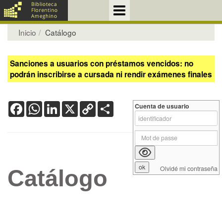
Inicio
Catálogo
Sanciones a usuarios con préstamos vencidos: no
podrán inscribirse a cursada ni rendir exámenes finales
Facebook
WhatsApp
LinkedIn
X
Copy
Share
Cuenta de usuario
Link
Olvidé mi contraseña
Catálogo