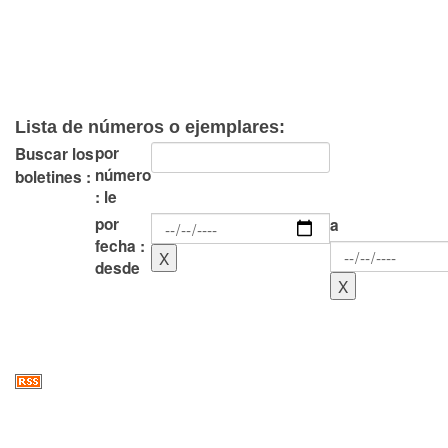
Lista de números o ejemplares:
por
Buscar los
número
boletines :
: le
por
a
fecha :
desde