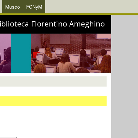
Museo
FCNyM