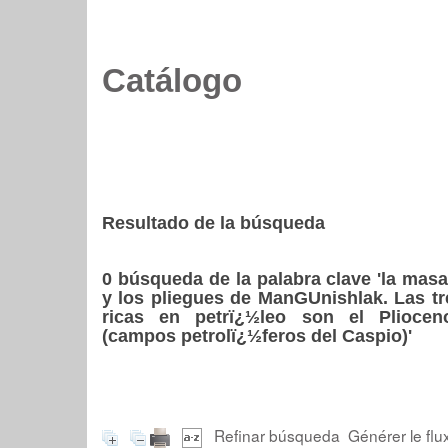
Catálogo
Resultado de la búsqueda
0
búsqueda de la palabra clave
'la mas
y los pliegues de ManGUnishlak. Las t
ricas en petrï¿½leo son el Plioce
(campos petrolï¿½feros del Caspio)'
Refinar búsqueda
Générer le flu