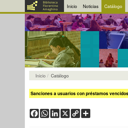
Inicio
Noticias
Catálogo
Inicio
Catálogo
Sanciones a usuarios con préstamos vencidos:
Facebook
WhatsApp
LinkedIn
X
Copy
Share
Link