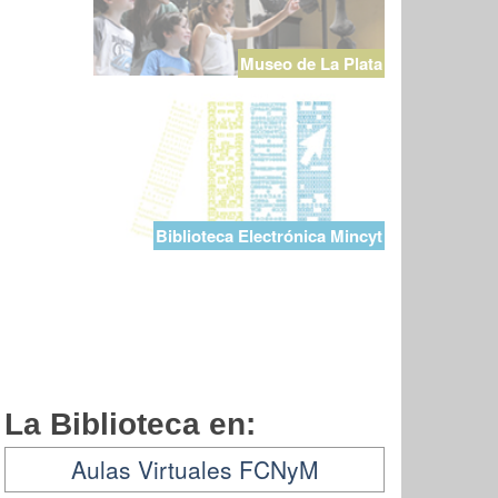
Museo de La Plata
Biblioteca Electrónica Mincyt
La Biblioteca en:
Aulas Virtuales FCNyM