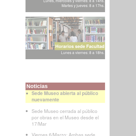
Lunes, miércoles y viernes: 8 a 14hs.
Martes y jueves: 8 a 17hs.
Horarios sede Facultad
Lunes a viernes: 8 a 18hs.
Noticias
Sede Museo abierta al público
nuevamente
Sede Museo cerrada al público
por obras en el Museo desde el
17/Mar
Viernes 6/Marzo: Ambas sede