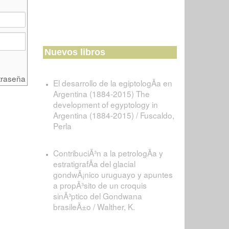
Nuevos libros
traseña
El desarrollo de la egiptologÃ­a en
Argentina (1884-2015) The
development of egyptology in
Argentina (1884-2015) / Fuscaldo,
Perla
ContribuciÃ³n a la petrologÃ­a y
estratigrafÃ­a del glacial
gondwÃ¡nico uruguayo y apuntes
a propÃ³sito de un croquis
sinÃ³ptico del Gondwana
brasileÃ±o / Walther, K.