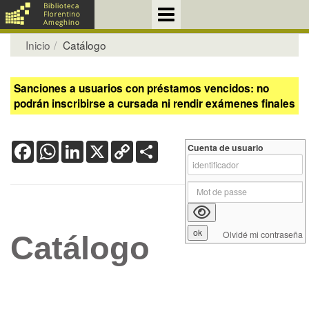
Inicio
Catálogo
Sanciones a usuarios con préstamos vencidos: no
podrán inscribirse a cursada ni rendir exámenes finales
Facebook
WhatsApp
LinkedIn
X
Copy
Share
Cuenta de usuario
Link
Olvidé mi contraseña
Catálogo