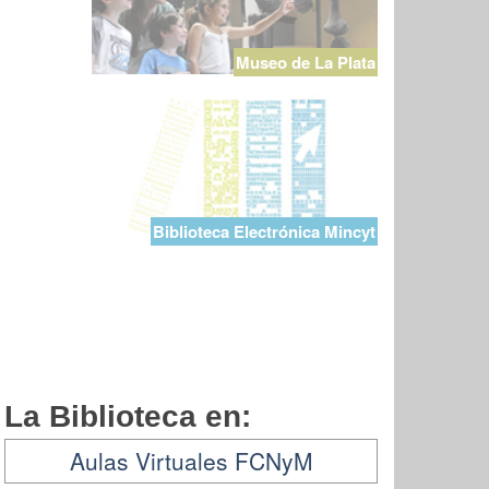
Museo de La Plata
Biblioteca Electrónica Mincyt
La Biblioteca en:
Aulas Virtuales FCNyM