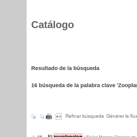
Catálogo
Resultado de la búsqueda
16
búsqueda de la palabra clave
'Zoopla
Refinar búsqueda
Générer le flu
El
zooplancton
/
Eloísa Mariana Giménez
en 