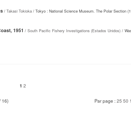
ns
/
Takasi Tokioka
/ Tokyo : National Science Museum. The Polar Section (1
Coast, 1951
/
South Pacific Fishery Investigations (Estados Unidos)
/ Was
2
1
/ 16)
Par page :
25
50