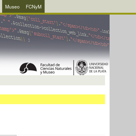
Museo
FCNyM