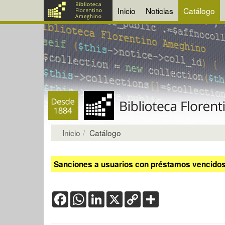
Inicio
Noticias
Catálogo
Inicio
Catálogo
Sanciones a usuarios con préstamos vencidos:
Facebook
WhatsApp
LinkedIn
X
Copy
Share
Link