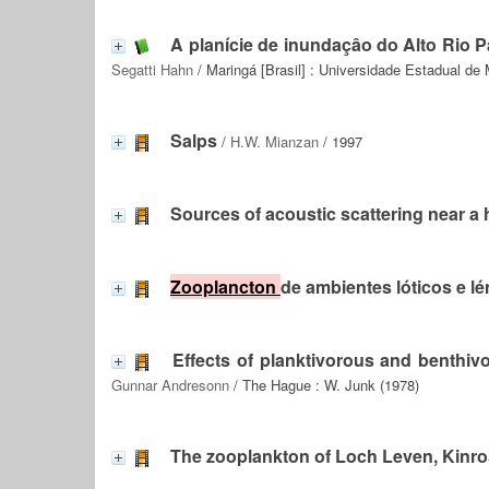
A planície de inundaçâo do Alto Rio 
Segatti Hahn
/ Maringá [Brasil] : Universidade Estadual de 
Salps
/
H.W. Mianzan
/ 1997
Sources of acoustic scattering near a h
Zooplancton
de ambientes lóticos e l
Effects of planktivorous and benthiv
Gunnar Andresonn
/ The Hague : W. Junk (1978)
The zooplankton of Loch Leven, Kinr