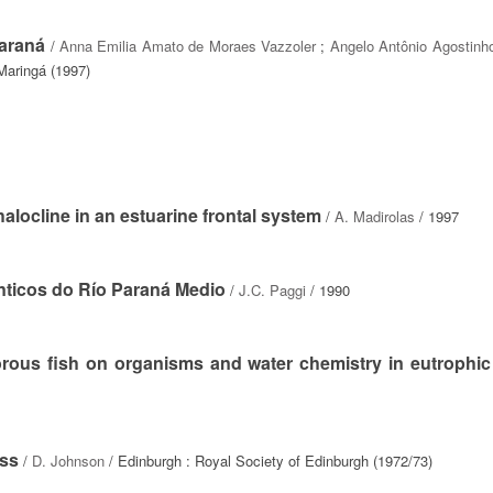
Paraná
/
Anna Emilia Amato de Moraes Vazzoler
;
Angelo Antônio Agostinh
Maringá (1997)
alocline in an estuarine frontal system
/
A. Madirolas
/ 1997
énticos do Río Paraná Medio
/
J.C. Paggi
/ 1990
orous fish on organisms and water chemistry in eutrophic
oss
/
D. Johnson
/ Edinburgh : Royal Society of Edinburgh (1972/73)