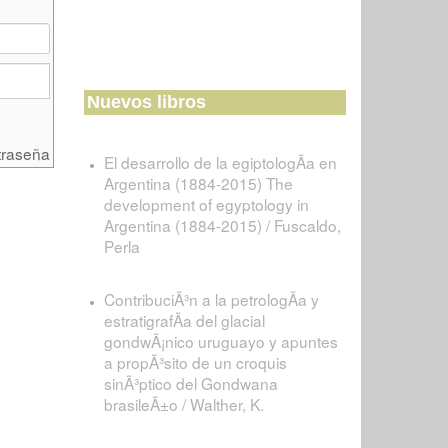
Nuevos libros
traseña
El desarrollo de la egiptologÃ­a en
Argentina (1884-2015) The
development of egyptology in
Argentina (1884-2015) / Fuscaldo,
Perla
ContribuciÃ³n a la petrologÃ­a y
estratigrafÃ­a del glacial
gondwÃ¡nico uruguayo y apuntes
a propÃ³sito de un croquis
sinÃ³ptico del Gondwana
brasileÃ±o / Walther, K.