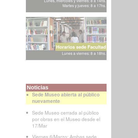
Lunes, miércoles y viernes: 8 a 14hs.
Martes y jueves: 8 a 17hs.
Horarios sede Facultad
Lunes a viernes: 8 a 18hs.
Noticias
Sede Museo abierta al público
nuevamente
Sede Museo cerrada al público
por obras en el Museo desde el
17/Mar
Viernes 6/Marzo: Ambas sede