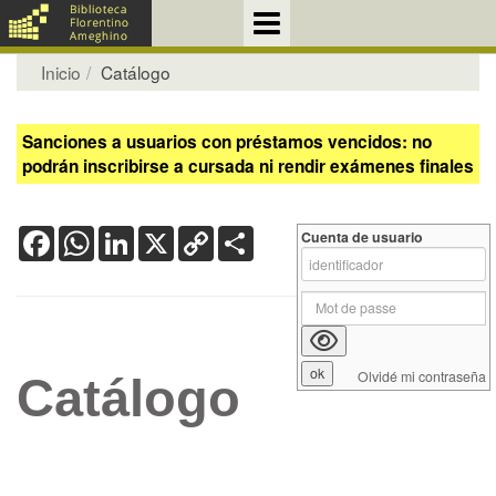
Inicio
Catálogo
Sanciones a usuarios con préstamos vencidos: no
podrán inscribirse a cursada ni rendir exámenes finales
Facebook
WhatsApp
LinkedIn
X
Copy
Share
Cuenta de usuario
Link
Olvidé mi contraseña
Catálogo