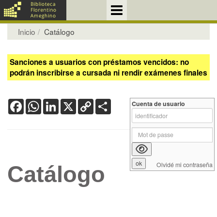
Inicio
Catálogo
Sanciones a usuarios con préstamos vencidos: no
podrán inscribirse a cursada ni rendir exámenes finales
Facebook
WhatsApp
LinkedIn
X
Copy
Share
Cuenta de usuario
Link
Olvidé mi contraseña
Catálogo