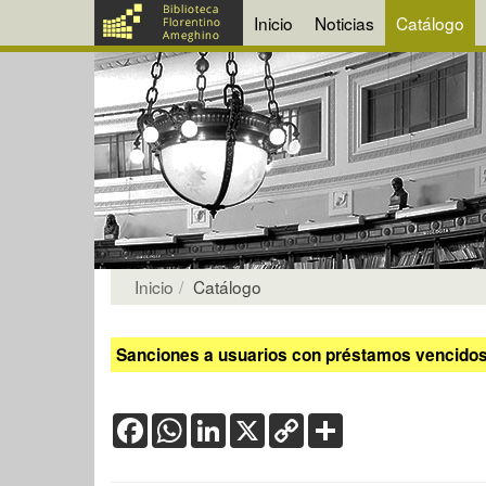
Inicio
Noticias
Catálogo
Inicio
Catálogo
Sanciones a usuarios con préstamos vencidos:
Facebook
WhatsApp
LinkedIn
X
Copy
Share
Link