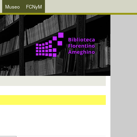
Museo
FCNyM