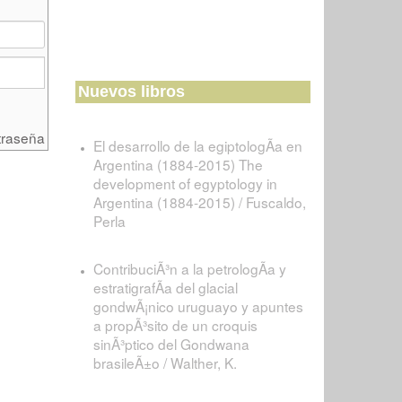
Nuevos libros
traseña
El desarrollo de la egiptologÃ­a en
Argentina (1884-2015) The
development of egyptology in
Argentina (1884-2015) / Fuscaldo,
Perla
ContribuciÃ³n a la petrologÃ­a y
estratigrafÃ­a del glacial
gondwÃ¡nico uruguayo y apuntes
a propÃ³sito de un croquis
sinÃ³ptico del Gondwana
brasileÃ±o / Walther, K.