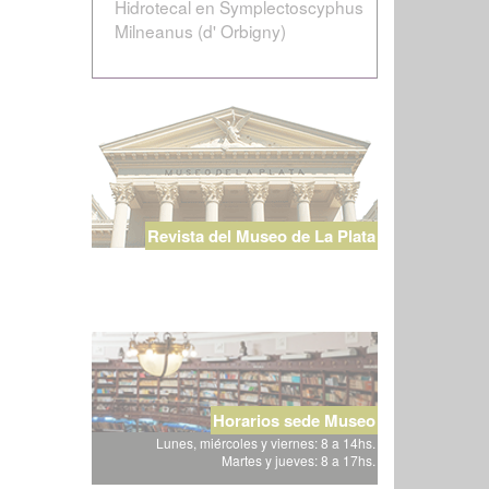
Hidrotecal en Symplectoscyphus
Milneanus (d' Orbigny)
Revista del Museo de La Plata
Horarios sede Museo
Lunes, miércoles y viernes: 8 a 14hs.
Martes y jueves: 8 a 17hs.