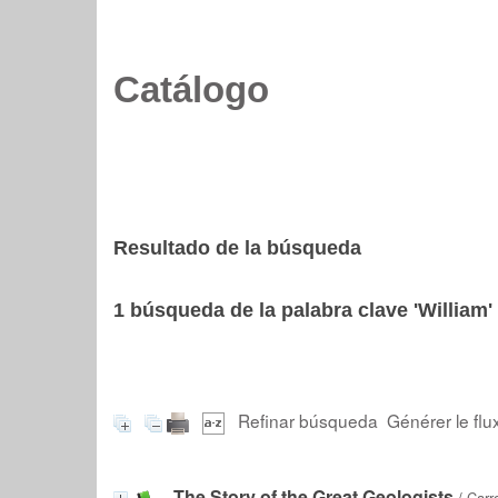
Catálogo
Resultado de la búsqueda
1
búsqueda de la palabra clave
'William'
Refinar búsqueda
Générer le flu
The Story of the Great Geologists
/
Carr