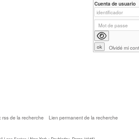
Cuenta de usuario
Olvidé mi con
x rss de la recherche
Lien permanent de la recherche
oll Lane Fenton
/ New York : Doubleday, Doran (1945)