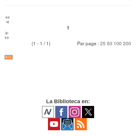
1
(1 - 1 / 1)
Par page :
25
50
100
200
La Biblioteca en: