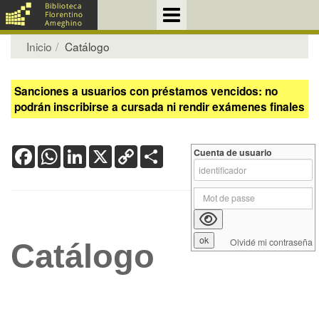
Inicio
Catálogo
Sanciones a usuarios con préstamos vencidos: no
podrán inscribirse a cursada ni rendir exámenes finales
Facebook
WhatsApp
LinkedIn
X
Copy
Share
Cuenta de usuario
Link
Olvidé mi contraseña
Catálogo