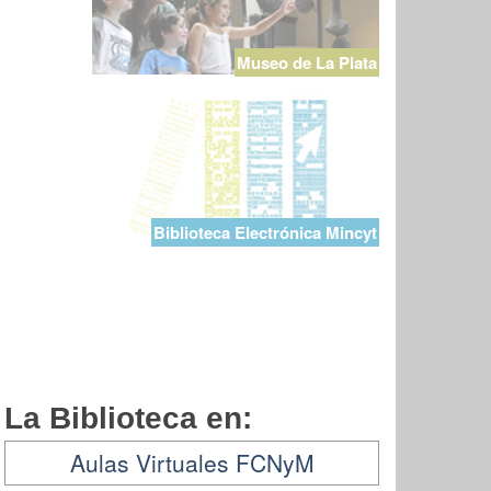
Museo de La Plata
Biblioteca Electrónica Mincyt
La Biblioteca en:
Aulas Virtuales FCNyM