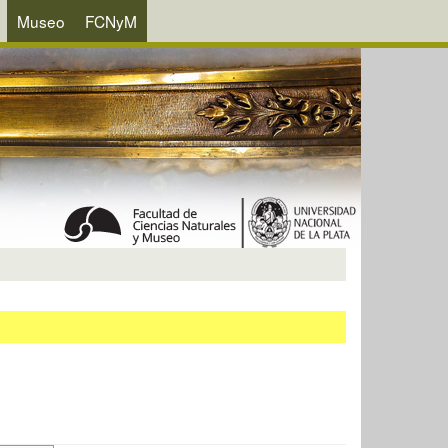
Museo
FCNyM