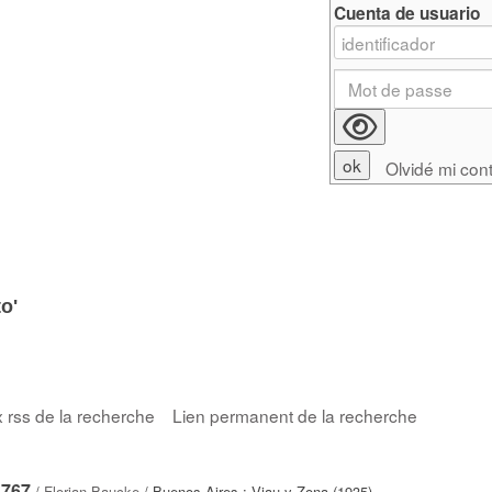
Cuenta de usuario
Olvidé mi con
to'
x rss de la recherche
Lien permanent de la recherche
1767
/
Florian Baucke
/ Buenos Aires : Viau y Zona (1935)