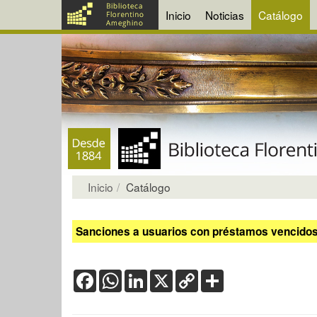
Inicio
Noticias
Catálogo
Inicio
Catálogo
Sanciones a usuarios con préstamos vencidos:
Facebook
WhatsApp
LinkedIn
X
Copy
Share
Link