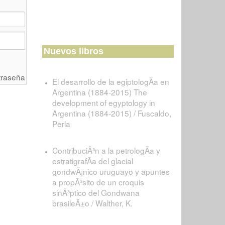
Nuevos libros
traseña
El desarrollo de la egiptologÃ­a en
Argentina (1884-2015) The
development of egyptology in
Argentina (1884-2015) / Fuscaldo,
Perla
ContribuciÃ³n a la petrologÃ­a y
estratigrafÃ­a del glacial
gondwÃ¡nico uruguayo y apuntes
a propÃ³sito de un croquis
sinÃ³ptico del Gondwana
brasileÃ±o / Walther, K.