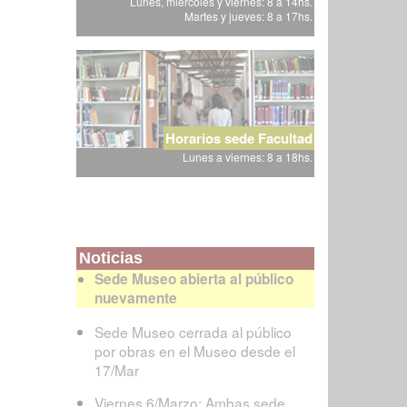
Lunes, miércoles y viernes: 8 a 14hs.
Martes y jueves: 8 a 17hs.
Horarios sede Facultad
Lunes a viernes: 8 a 18hs.
Noticias
Sede Museo abierta al público
nuevamente
Sede Museo cerrada al público
por obras en el Museo desde el
17/Mar
Viernes 6/Marzo: Ambas sede