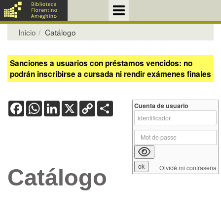
Inicio
Catálogo
Sanciones a usuarios con préstamos vencidos: no
podrán inscribirse a cursada ni rendir exámenes finales
Facebook
WhatsApp
LinkedIn
X
Copy
Share
Cuenta de usuario
Link
Olvidé mi contraseña
Catálogo