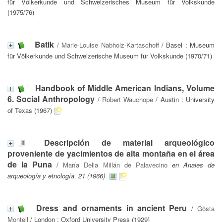
für Völkerkunde und Schweizerisches Museum für Volkskunde
(1975/76)
Batik
/
Marie-Louise Nabholz-Kartaschoff
/ Basel : Museum
für Völkerkunde und Schweizerische Museum für Volkskunde (1970/71)
Handbook of Middle American Indians, Volume
6. Social Anthropology
/
Robert Wauchope
/ Austin : University
of Texas (1967)
Descripción de material arqueológico
proveniente de yacimientos de alta montaña en el área
de la Puna
/
María Delia Millán de Palavecino
en Anales de
arqueología y etnología, 21 (1966)
Dress and ornaments in ancient Peru
/
Gösta
Montell
/ London : Oxford University Press (1929)