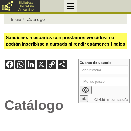
Inicio
Catálogo
Sanciones a usuarios con préstamos vencidos: no
podrán inscribirse a cursada ni rendir exámenes finales
Facebook
WhatsApp
LinkedIn
X
Copy
Share
Cuenta de usuario
Link
Olvidé mi contraseña
Catálogo