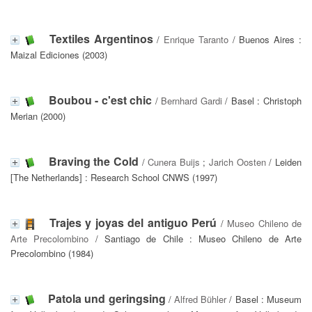
Textiles Argentinos
/
Enrique Taranto
/ Buenos Aires :
Maizal Ediciones (2003)
Boubou - c'est chic
/
Bernhard Gardi
/ Basel : Christoph
Merian (2000)
Braving the Cold
/
Cunera Buijs
;
Jarich Oosten
/ Leiden
[The Netherlands] : Research School CNWS (1997)
Trajes y joyas del antiguo Perú
/
Museo Chileno de
Arte Precolombino
/ Santiago de Chile : Museo Chileno de Arte
Precolombino (1984)
Patola und geringsing
/
Alfred Bühler
/ Basel : Museum