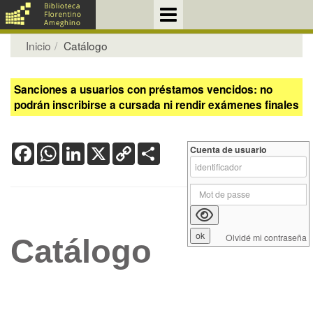
Inicio
Catálogo
Sanciones a usuarios con préstamos vencidos: no
podrán inscribirse a cursada ni rendir exámenes finales
Facebook
WhatsApp
LinkedIn
X
Copy
Share
Cuenta de usuario
Link
Olvidé mi contraseña
Catálogo