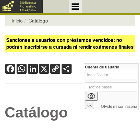
Inicio
Catálogo
Sanciones a usuarios con préstamos vencidos: no
podrán inscribirse a cursada ni rendir exámenes finales
Facebook
WhatsApp
LinkedIn
X
Copy
Share
Cuenta de usuario
Link
Olvidé mi contraseña
Catálogo