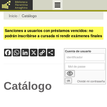
Inicio
Catálogo
Sanciones a usuarios con préstamos vencidos: no
podrán inscribirse a cursada ni rendir exámenes finales
Facebook
WhatsApp
LinkedIn
X
Copy
Share
Cuenta de usuario
Link
Olvidé mi contraseña
Catálogo