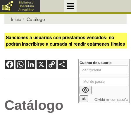
Inicio
Catálogo
Sanciones a usuarios con préstamos vencidos: no
podrán inscribirse a cursada ni rendir exámenes finales
Facebook
WhatsApp
LinkedIn
X
Copy
Share
Cuenta de usuario
Link
Olvidé mi contraseña
Catálogo