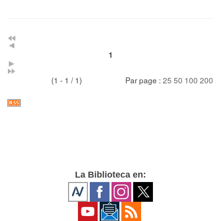
1
(1 - 1 / 1)
Par page :
25
50
100
200
La Biblioteca en: