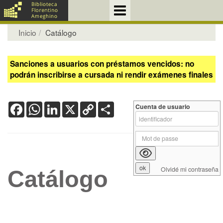
Inicio
Catálogo
Sanciones a usuarios con préstamos vencidos: no
podrán inscribirse a cursada ni rendir exámenes finales
Facebook
WhatsApp
LinkedIn
X
Copy
Share
Cuenta de usuario
Link
Olvidé mi contraseña
Catálogo