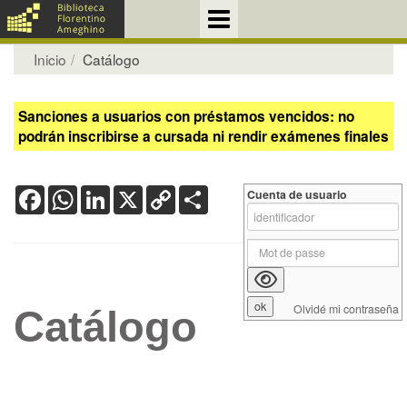
Inicio
Catálogo
Sanciones a usuarios con préstamos vencidos: no
podrán inscribirse a cursada ni rendir exámenes finales
Facebook
WhatsApp
LinkedIn
X
Copy
Share
Cuenta de usuario
Link
Olvidé mi contraseña
Catálogo