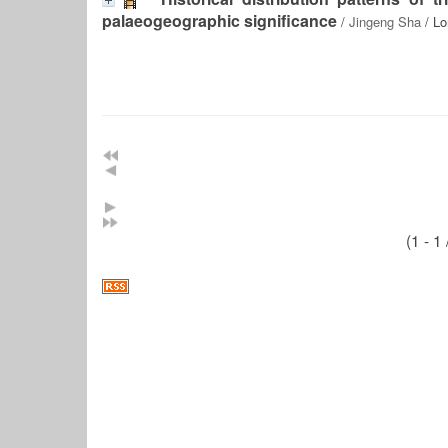
palaeogeographic significance
/
Jingeng Sha
/ Lo
(1 - 1 