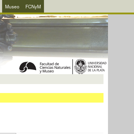
Museo
FCNyM