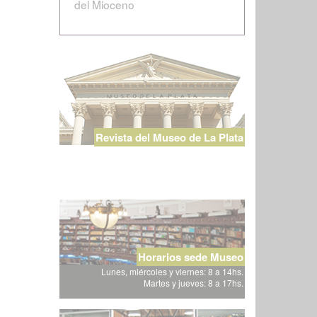
del Mioceno
Revista del Museo de La Plata
Horarios sede Museo
Lunes, miércoles y viernes: 8 a 14hs.
Martes y jueves: 8 a 17hs.