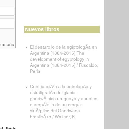
Nuevos libros
traseña
El desarrollo de la egiptologÃ­a en
Argentina (1884-2015) The
development of egyptology in
Argentina (1884-2015) / Fuscaldo,
Perla
ContribuciÃ³n a la petrologÃ­a y
estratigrafÃ­a del glacial
gondwÃ¡nico uruguayo y apuntes
a propÃ³sito de un croquis
sinÃ³ptico del Gondwana
brasileÃ±o / Walther, K.
d their