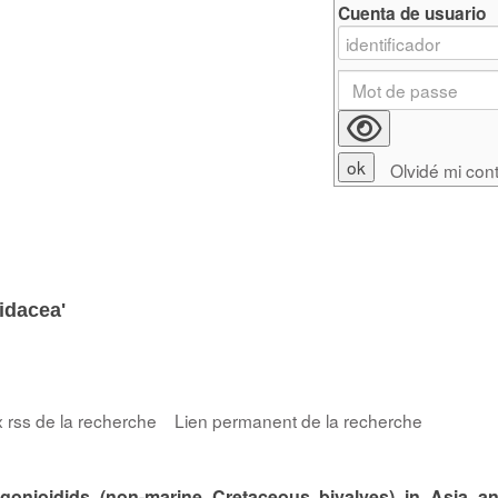
Cuenta de usuario
Olvidé mi con
idacea'
x rss de la recherche
Lien permanent de la recherche
trigonioidids (non-marine Cretaceous bivalves) in Asia an