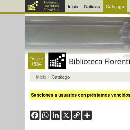
Inicio
Noticias
Catálogo
Inicio
Catálogo
Sanciones a usuarios con préstamos vencidos:
Facebook
WhatsApp
LinkedIn
X
Copy
Share
Link