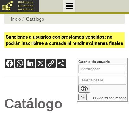
Inicio
Catálogo
Sanciones a usuarios con préstamos vencidos: no
podrán inscribirse a cursada ni rendir exámenes finales
Facebook
WhatsApp
LinkedIn
X
Copy
Share
Cuenta de usuario
Link
Olvidé mi contraseña
Catálogo