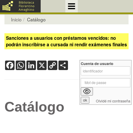
Inicio
Catálogo
Sanciones a usuarios con préstamos vencidos: no
podrán inscribirse a cursada ni rendir exámenes finales
Facebook
WhatsApp
LinkedIn
X
Copy
Share
Cuenta de usuario
Link
Olvidé mi contraseña
Catálogo