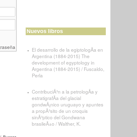
Nuevos libros
traseña
El desarrollo de la egiptologÃ­a en
Argentina (1884-2015) The
development of egyptology in
Argentina (1884-2015) / Fuscaldo,
Perla
ContribuciÃ³n a la petrologÃ­a y
estratigrafÃ­a del glacial
gondwÃ¡nico uruguayo y apuntes
a propÃ³sito de un croquis
sinÃ³ptico del Gondwana
brasileÃ±o / Walther, K.
/ Buenos