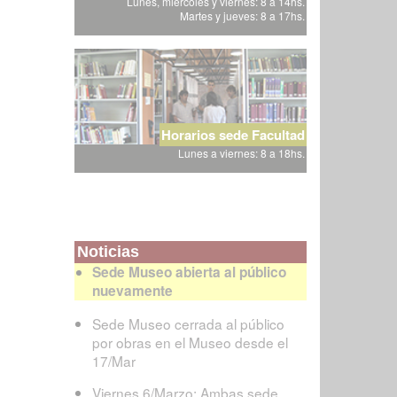
Lunes, miércoles y viernes: 8 a 14hs.
Martes y jueves: 8 a 17hs.
Horarios sede Facultad
Lunes a viernes: 8 a 18hs.
Noticias
Sede Museo abierta al público
nuevamente
Sede Museo cerrada al público
por obras en el Museo desde el
17/Mar
Viernes 6/Marzo: Ambas sede