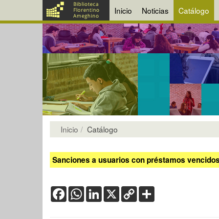
Inicio
Noticias
Catálogo
Inicio
Catálogo
Sanciones a usuarios con préstamos vencidos:
Facebook
WhatsApp
LinkedIn
X
Copy
Share
Link