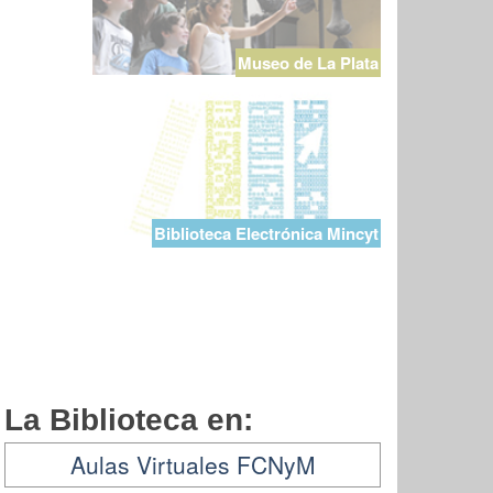
Museo de La Plata
Biblioteca Electrónica Mincyt
La Biblioteca en:
Aulas Virtuales FCNyM