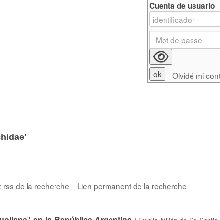
Cuenta de usuario
Olvidé mi con
chidae'
x rss de la recherche
Lien permanent de la recherche
uoliana" en la República Argentina
/
Eulalia Millán de De Santis