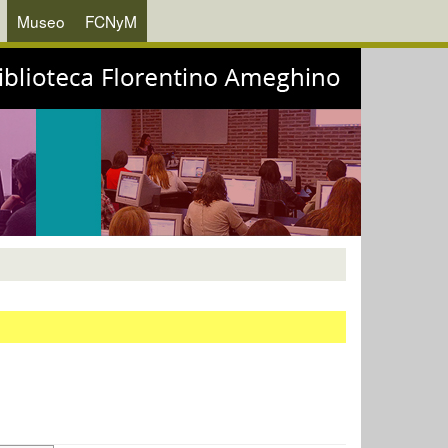
Museo
FCNyM