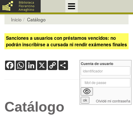
Inicio
Catálogo
Sanciones a usuarios con préstamos vencidos: no
podrán inscribirse a cursada ni rendir exámenes finales
Facebook
WhatsApp
LinkedIn
X
Copy
Share
Cuenta de usuario
Link
Olvidé mi contraseña
Catálogo