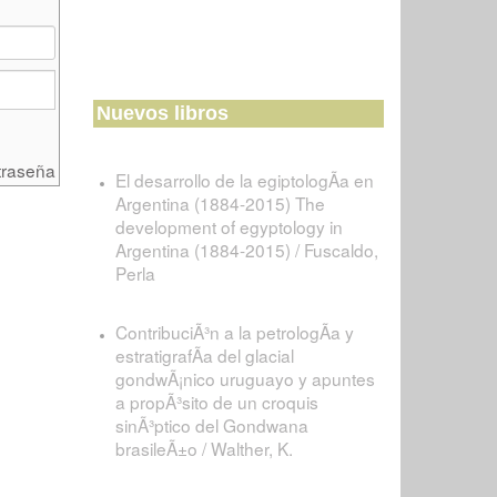
Nuevos libros
traseña
El desarrollo de la egiptologÃ­a en
Argentina (1884-2015) The
development of egyptology in
Argentina (1884-2015) / Fuscaldo,
Perla
ContribuciÃ³n a la petrologÃ­a y
estratigrafÃ­a del glacial
gondwÃ¡nico uruguayo y apuntes
a propÃ³sito de un croquis
sinÃ³ptico del Gondwana
brasileÃ±o / Walther, K.