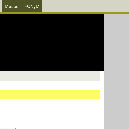
Museo
FCNyM