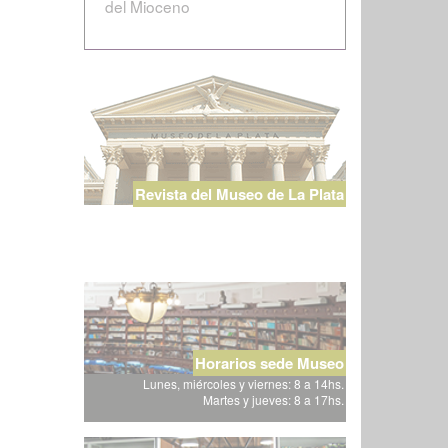
del Mioceno
Revista del Museo de La Plata
Horarios sede Museo
Lunes, miércoles y viernes: 8 a 14hs.
Martes y jueves: 8 a 17hs.