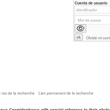
Cuenta de usuario
Olvidé mi con
x rss de la recherche
Lien permanent de la recherche
genus Cnemidophorus with special reference to their phylo