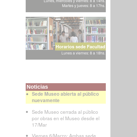
Lunes, miércoles y viernes: 8 a 14hs.
Martes y jueves: 8 a 17hs.
Horarios sede Facultad
Lunes a viernes: 8 a 18hs.
Noticias
Sede Museo abierta al público
nuevamente
Sede Museo cerrada al público
por obras en el Museo desde el
17/Mar
Viernes 6/Marzo: Ambas sede