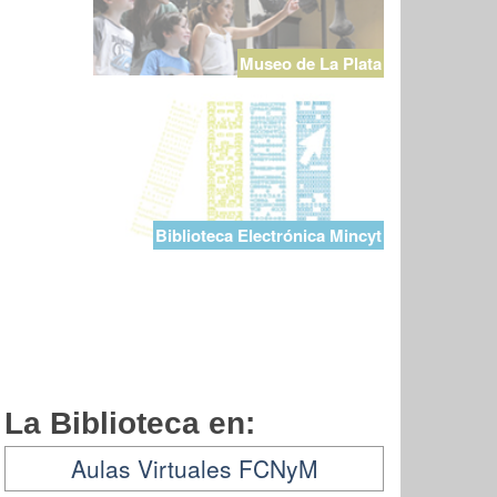
Museo de La Plata
Biblioteca Electrónica Mincyt
La Biblioteca en:
Aulas Virtuales FCNyM