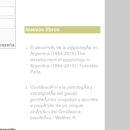
Nuevos libros
traseña
El desarrollo de la egiptologÃ­a en
Argentina (1884-2015) The
development of egyptology in
Argentina (1884-2015) / Fuscaldo,
Perla
ContribuciÃ³n a la petrologÃ­a y
estratigrafÃ­a del glacial
gondwÃ¡nico uruguayo y apuntes
a propÃ³sito de un croquis
sinÃ³ptico del Gondwana
brasileÃ±o / Walther, K.
genetic