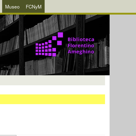
Museo
FCNyM