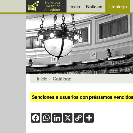
Inicio
Noticias
Catálogo
Inicio
Catálogo
Sanciones a usuarios con préstamos vencidos:
Facebook
WhatsApp
LinkedIn
X
Copy
Share
Link