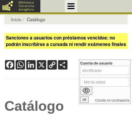
Inicio
Catálogo
Sanciones a usuarios con préstamos vencidos: no
podrán inscribirse a cursada ni rendir exámenes finales
Facebook
WhatsApp
LinkedIn
X
Copy
Share
Cuenta de usuario
Link
Olvidé mi contraseña
Catálogo