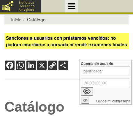
Inicio
Catálogo
Sanciones a usuarios con préstamos vencidos: no
podrán inscribirse a cursada ni rendir exámenes finales
Facebook
WhatsApp
LinkedIn
X
Copy
Share
Cuenta de usuario
Link
Olvidé mi contraseña
Catálogo