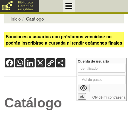
Inicio
Catálogo
Sanciones a usuarios con préstamos vencidos: no
podrán inscribirse a cursada ni rendir exámenes finales
Facebook
WhatsApp
LinkedIn
X
Copy
Share
Cuenta de usuario
Link
Olvidé mi contraseña
Catálogo