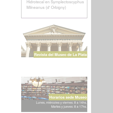
Hidrotecal en Symplectoscyphus
Milneanus (d' Orbigny)
Revista del Museo de La Plata
Horarios sede Museo
Lunes, miércoles y viernes: 8 a 14hs.
Martes y jueves: 8 a 17hs.