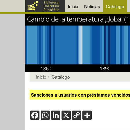
Inicio
Noticias
Catálogo
Inicio
Catálogo
Sanciones a usuarios con préstamos vencidos:
Facebook
WhatsApp
LinkedIn
X
Copy
Share
Link