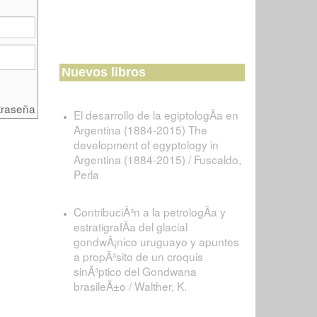
Nuevos libros
traseña
El desarrollo de la egiptologÃ­a en
Argentina (1884-2015) The
development of egyptology in
Argentina (1884-2015) / Fuscaldo,
Perla
ContribuciÃ³n a la petrologÃ­a y
estratigrafÃ­a del glacial
gondwÃ¡nico uruguayo y apuntes
a propÃ³sito de un croquis
sinÃ³ptico del Gondwana
brasileÃ±o / Walther, K.