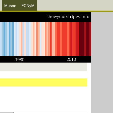
Museo
FCNyM