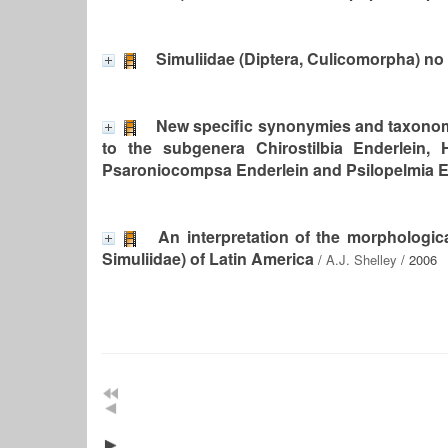
Simuliidae (Diptera, Culicomorpha) no B
New specific synonymies and taxonomic
to the subgenera Chirostilbia Enderlein,
Psaroniocompsa Enderlein and Psilopelmia E
An interpretation of the morphologic
Simuliidae) of Latin America
/
A.J. Shelley
/ 2006