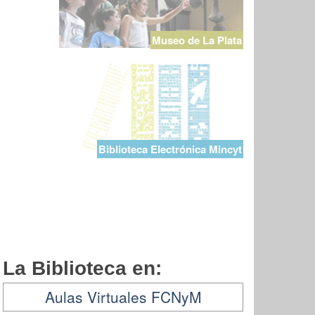
Museo de La Plata
Biblioteca Electrónica Mincyt
La Biblioteca en:
Aulas Virtuales FCNyM