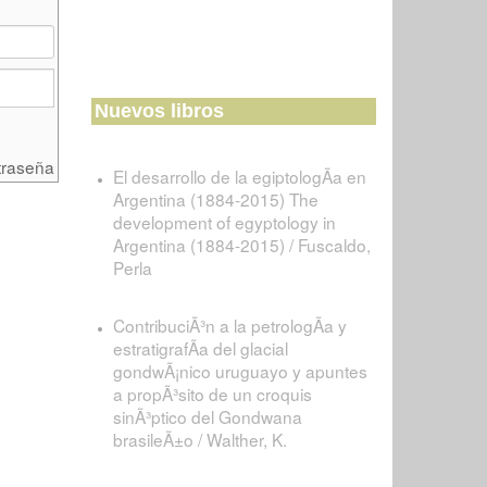
Nuevos libros
traseña
El desarrollo de la egiptologÃ­a en
Argentina (1884-2015) The
development of egyptology in
Argentina (1884-2015) / Fuscaldo,
Perla
ContribuciÃ³n a la petrologÃ­a y
estratigrafÃ­a del glacial
gondwÃ¡nico uruguayo y apuntes
a propÃ³sito de un croquis
sinÃ³ptico del Gondwana
brasileÃ±o / Walther, K.