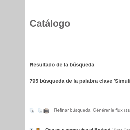
Catálogo
Resultado de la búsqueda
795
búsqueda de la palabra clave
'Simul
Refinar búsqueda
Générer le flux rs
Que es y como vive el Bariguí
/
Sixto Co