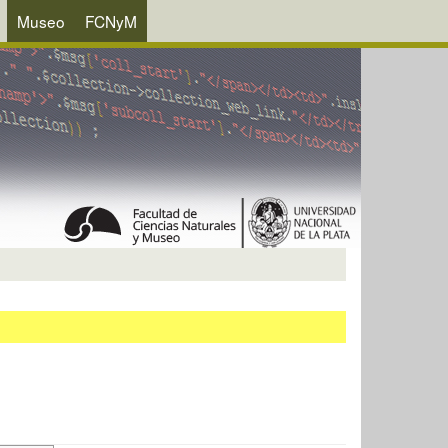
Museo
FCNyM