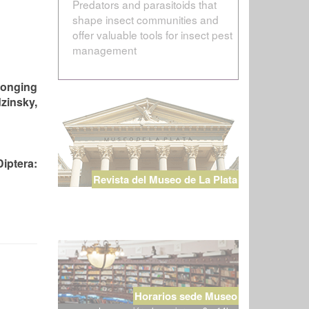
Predators and parasitoids that
shape insect communities and
offer valuable tools for insect pest
management
longing
zinsky,
iptera:
Revista del Museo de La Plata
Horarios sede Museo