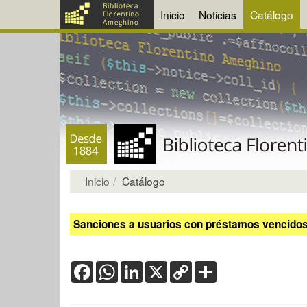
Inicio
Noticias
Catálogo
Inicio
Catálogo
Sanciones a usuarios con préstamos vencidos:
Facebook
WhatsApp
LinkedIn
X
Copy
Share
Link