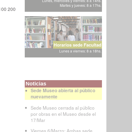
Lunes, miércoles y viernes: 8 a 14hs.
Martes y jueves: 8 a 17hs.
100
200
Horarios sede Facultad
Lunes a viernes: 8 a 18hs.
Noticias
Sede Museo abierta al público
nuevamente
Sede Museo cerrada al público
por obras en el Museo desde el
17/Mar
Viernes 6/Marzo: Ambas sede