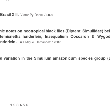
rasil XIII
/
Victor Py-Daniel
/ 2007
 notes on neotropical black flies (Diptera; Simuliidae) be
 Hemicnetha Enderlein, Inaequalium Coscarón & Wygod
nderlein
/
Luis Miguel Hernandez
/ 2007
al variation in the Simulium amazonicum species group (D
2
3
4
5
6
1