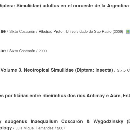
ptera: Simuliidae) adultos en el noroeste de la Argentina
dae
/
Sixto Coscarón
/ Ribeirao Preto : Universidade de Sao Paulo (2009)
dae
/
Sixto Coscarón
/ 2009
 Volume 3. Neotropical Simuliidae (Diptera: Insecta)
/
Sixto C
 por filárias entre ribeirinhos dos rios Antimay e Acre, E
fly subgenus Inaequalium Coscarón & Wygodzinsky (Di
hology
/
Luis Miguel Hernandez
/ 2007