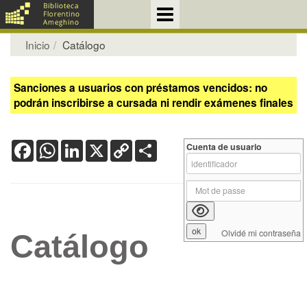
Inicio
Catálogo
Sanciones a usuarios con préstamos vencidos: no
podrán inscribirse a cursada ni rendir exámenes finales
Facebook
WhatsApp
LinkedIn
X
Copy
Share
Cuenta de usuario
Link
Olvidé mi contraseña
Catálogo