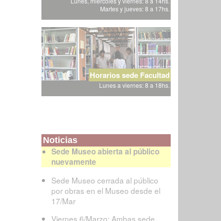
Lunes, miércoles y viernes: 8 a 14hs.
Martes y jueves: 8 a 17hs.
Horarios sede Facultad
Lunes a viernes: 8 a 18hs.
Noticias
Sede Museo abierta al público
nuevamente
Sede Museo cerrada al público
por obras en el Museo desde el
17/Mar
Viernes 6/Marzo: Ambas sede