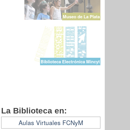
Museo de La Plata
Biblioteca Electrónica Mincyt
La Biblioteca en:
Aulas Virtuales FCNyM