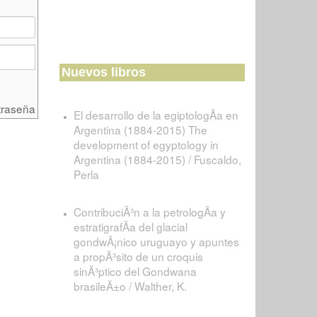
Nuevos libros
traseña
El desarrollo de la egiptologÃ­a en
Argentina (1884-2015) The
development of egyptology in
Argentina (1884-2015) / Fuscaldo,
Perla
ContribuciÃ³n a la petrologÃ­a y
estratigrafÃ­a del glacial
gondwÃ¡nico uruguayo y apuntes
a propÃ³sito de un croquis
sinÃ³ptico del Gondwana
brasileÃ±o / Walther, K.