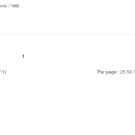
eidy
/ 1882
1
/ 1)
Par page :
25
50