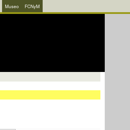
Museo
FCNyM