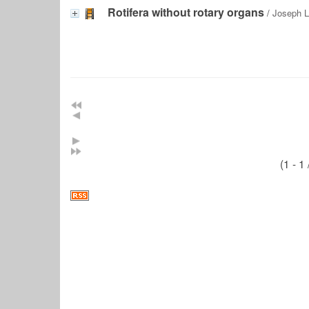
Rotifera without rotary organs
/
Joseph L
(1 - 1 