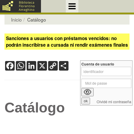
Inicio
Catálogo
Sanciones a usuarios con préstamos vencidos: no
podrán inscribirse a cursada ni rendir exámenes finales
Facebook
WhatsApp
LinkedIn
X
Copy
Share
Cuenta de usuario
Link
Olvidé mi contraseña
Catálogo