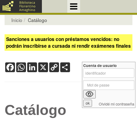
Inicio
Catálogo
Sanciones a usuarios con préstamos vencidos: no
podrán inscribirse a cursada ni rendir exámenes finales
Facebook
WhatsApp
LinkedIn
X
Copy
Share
Cuenta de usuario
Link
Olvidé mi contraseña
Catálogo