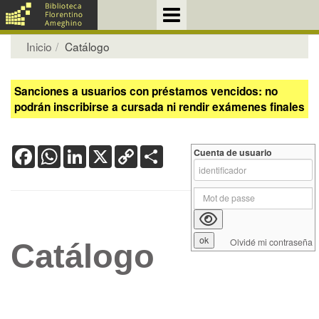
Inicio
Catálogo
Sanciones a usuarios con préstamos vencidos: no
podrán inscribirse a cursada ni rendir exámenes finales
Facebook
WhatsApp
LinkedIn
X
Copy
Share
Cuenta de usuario
Link
Olvidé mi contraseña
Catálogo