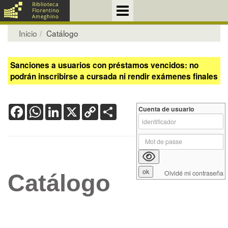
Inicio
Catálogo
Sanciones a usuarios con préstamos vencidos: no
podrán inscribirse a cursada ni rendir exámenes finales
Facebook
WhatsApp
LinkedIn
X
Copy
Share
Cuenta de usuario
Link
Olvidé mi contraseña
Catálogo