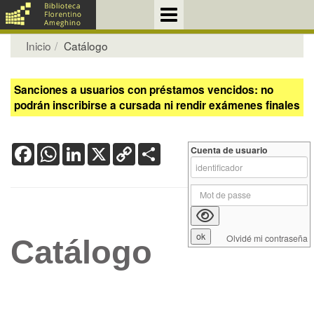
Inicio
Catálogo
Sanciones a usuarios con préstamos vencidos: no
podrán inscribirse a cursada ni rendir exámenes finales
Facebook
WhatsApp
LinkedIn
X
Copy
Share
Cuenta de usuario
Link
Olvidé mi contraseña
Catálogo