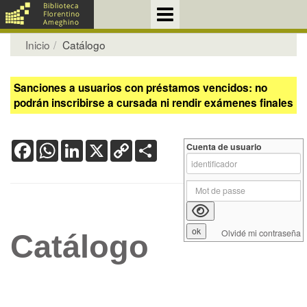
Inicio
Catálogo
Sanciones a usuarios con préstamos vencidos: no
podrán inscribirse a cursada ni rendir exámenes finales
Facebook
WhatsApp
LinkedIn
X
Copy
Share
Cuenta de usuario
Link
Olvidé mi contraseña
Catálogo