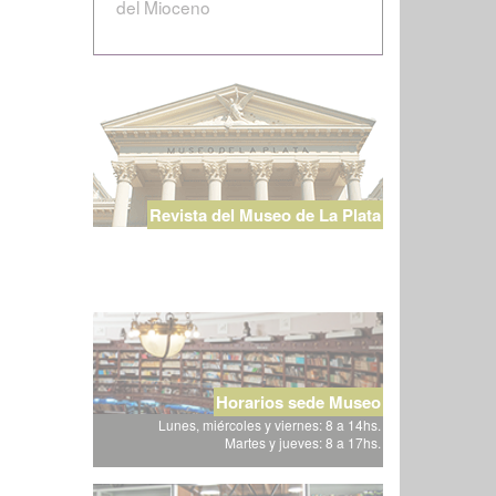
del Mioceno
Revista del Museo de La Plata
Horarios sede Museo
Lunes, miércoles y viernes: 8 a 14hs.
Martes y jueves: 8 a 17hs.