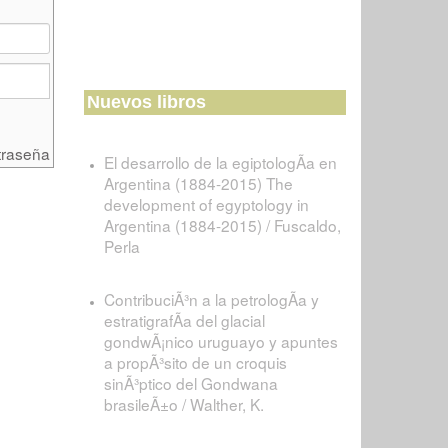
Nuevos libros
traseña
El desarrollo de la egiptologÃ­a en
Argentina (1884-2015) The
development of egyptology in
Argentina (1884-2015) / Fuscaldo,
Perla
ContribuciÃ³n a la petrologÃ­a y
estratigrafÃ­a del glacial
gondwÃ¡nico uruguayo y apuntes
a propÃ³sito de un croquis
sinÃ³ptico del Gondwana
brasileÃ±o / Walther, K.