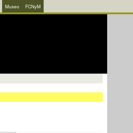
Museo
FCNyM