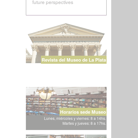
future perspectives
Revista del Museo de La Plata
Horarios sede Museo
Lunes, miércoles y viernes: 8 a 14hs.
Martes y jueves: 8 a 17hs.