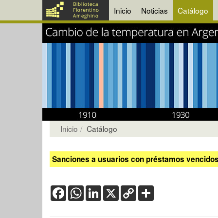
Inicio
Noticias
Catálogo
Inicio
Catálogo
Sanciones a usuarios con préstamos vencidos:
Facebook
WhatsApp
LinkedIn
X
Copy
Share
Link