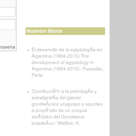
Nuevos libros
traseña
El desarrollo de la egiptologÃ­a en
Argentina (1884-2015) The
development of egyptology in
Argentina (1884-2015) / Fuscaldo,
Perla
ContribuciÃ³n a la petrologÃ­a y
estratigrafÃ­a del glacial
gondwÃ¡nico uruguayo y apuntes
a propÃ³sito de un croquis
sinÃ³ptico del Gondwana
brasileÃ±o / Walther, K.