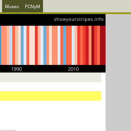
Museo
FCNyM