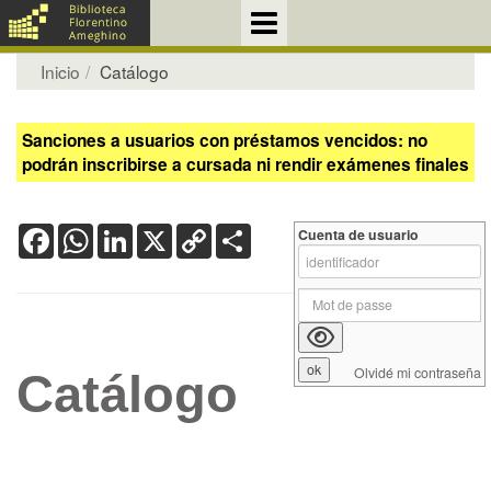
Inicio
Catálogo
Sanciones a usuarios con préstamos vencidos: no
podrán inscribirse a cursada ni rendir exámenes finales
Facebook
WhatsApp
LinkedIn
X
Copy
Share
Cuenta de usuario
Link
Olvidé mi contraseña
Catálogo