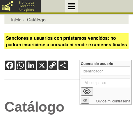
Inicio
Catálogo
Sanciones a usuarios con préstamos vencidos: no
podrán inscribirse a cursada ni rendir exámenes finales
Facebook
WhatsApp
LinkedIn
X
Copy
Share
Cuenta de usuario
Link
Olvidé mi contraseña
Catálogo