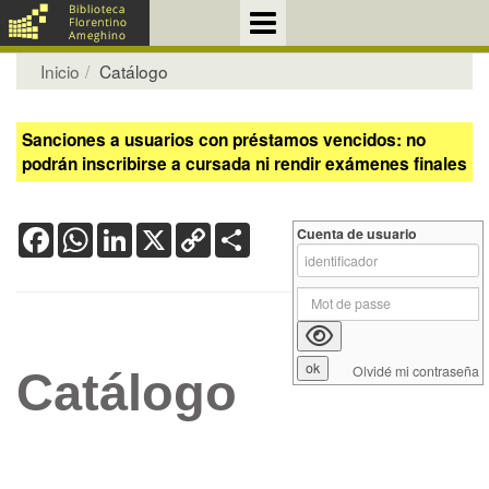
Inicio
Catálogo
Sanciones a usuarios con préstamos vencidos: no
podrán inscribirse a cursada ni rendir exámenes finales
Facebook
WhatsApp
LinkedIn
X
Copy
Share
Cuenta de usuario
Link
Olvidé mi contraseña
Catálogo