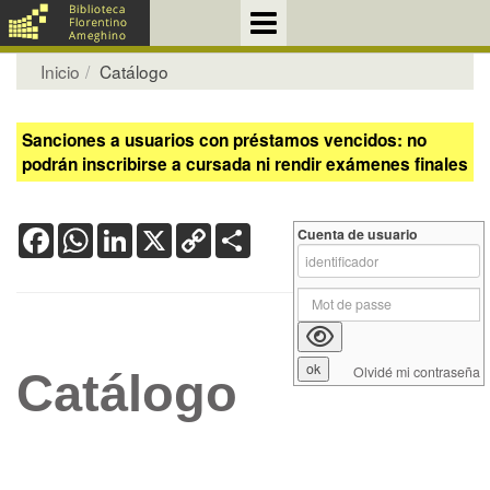
Inicio
Catálogo
Sanciones a usuarios con préstamos vencidos: no
podrán inscribirse a cursada ni rendir exámenes finales
Facebook
WhatsApp
LinkedIn
X
Copy
Share
Cuenta de usuario
Link
Olvidé mi contraseña
Catálogo