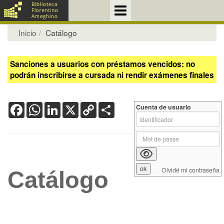
Inicio
Catálogo
Sanciones a usuarios con préstamos vencidos: no
podrán inscribirse a cursada ni rendir exámenes finales
Facebook
WhatsApp
LinkedIn
X
Copy
Share
Cuenta de usuario
Link
Olvidé mi contraseña
Catálogo